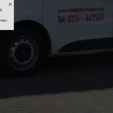
×
6.
mer.