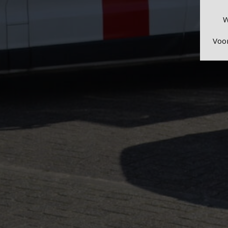
W
Voo